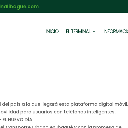
inalibague.com
INICIO
EL TERMINAL
INFORMACIÓ
del país a la que llegará esta plataforma digital móvil
ovilidad para usuarios con teléfonos inteligentes.
del transporte urbano en Ibagué y con la promesa de