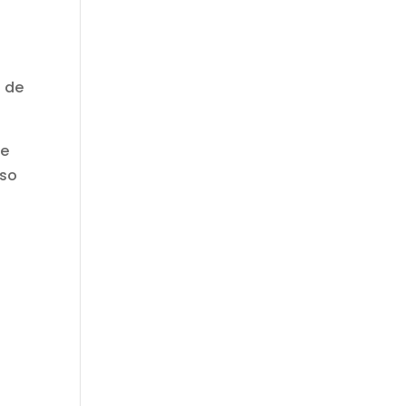
.
o de
de
eso