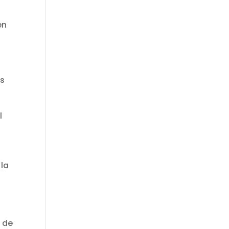
en
es
l
 la
 de