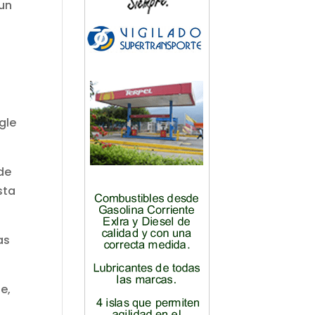
 un
gle
 de
sta
as
e,