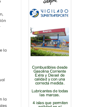
o
8
n,
ción
r
e la
ual
n la
ales