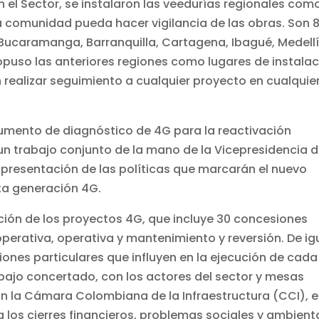
el Sector, se instalaron las veedurías regionales com
a comunidad pueda hacer vigilancia de las obras. Son 
, Bucaramanga, Barranquilla, Cartagena, Ibagué, Medellí
ropuso las anteriores regiones como lugares de instala
 realizar seguimiento a cualquier proyecto en cualquie
ocumento de diagnóstico de 4G para la reactivación
un trabajo conjunto de la mano de la Vicepresidencia d
presentación de las políticas que marcarán el nuevo
a generación 4G.
ión de los proyectos 4G, que incluye 30 concesiones
perativa, operativa y mantenimiento y reversión. De ig
ones particulares que influyen en la ejecución de cada
abajo concertado, con los actores del sector y mesas
n la Cámara Colombiana de la Infraestructura (CCI), e
 los cierres financieros, problemas sociales y ambient