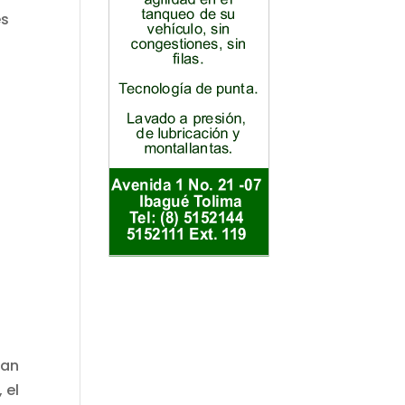
es
o
lan
 el