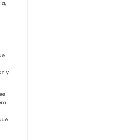
la,
de
ón y
res
erá
 que