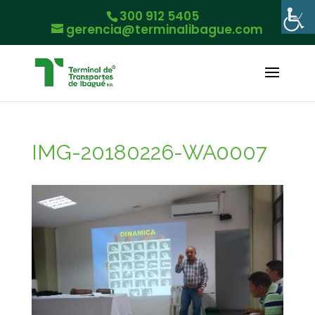
300 912 5405
gerencia@terminalibague.com
IMG-20180226-WA0007