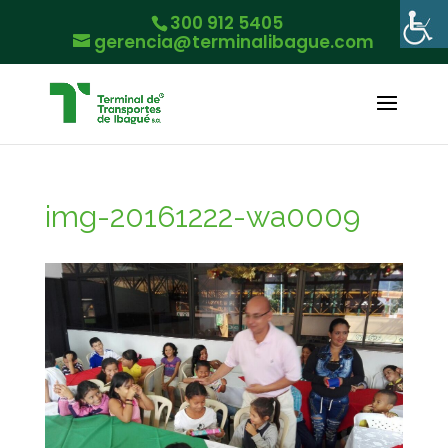
300 912 5405
gerencia@terminalibague.com
img-20161222-wa0009