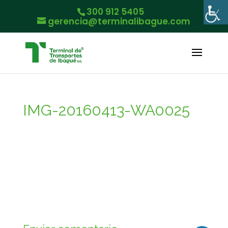
300 912 5405
gerencia@terminalibague.com
IMG-20160413-WA0025