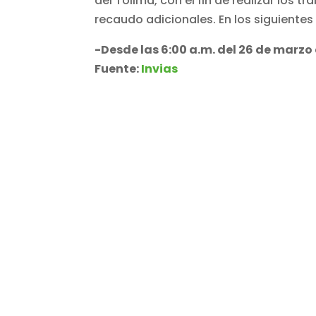
del Tolima, con el fin de realizar los t
recaudo adicionales. En los siguientes 
-Desde las 6:00 a.m. del 26 de marzo 
Fuente:
Invias