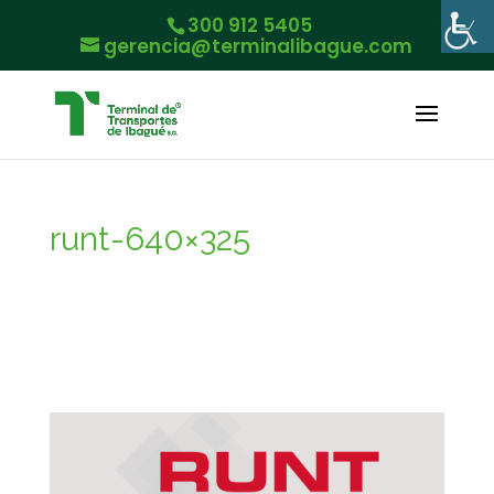
300 912 5405
gerencia@terminalibague.com
runt-640×325