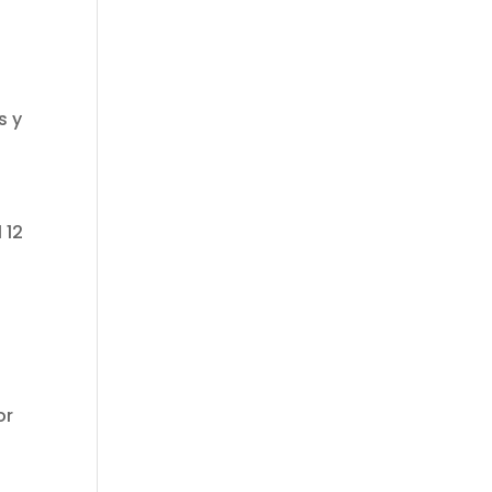
s y
 12
or