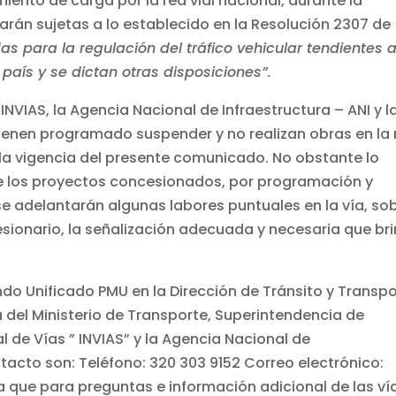
iento de carga por la red vial nacional, durante la
rán sujetas a lo establecido en la Resolución 2307 de
as para la regulación del tráfico vehicular tendientes 
 país y se dictan otras disposiciones”.
 INVIAS, la Agencia Nacional de Infraestructura – ANI y l
tienen programado suspender y no realizan obras en la 
e la vigencia del presente comunicado. No obstante lo
 de los proyectos concesionados, por programación y
se adelantarán algunas labores puntuales en la vía, so
cesionario, la señalización adecuada y necesaria que br
do Unificado PMU en la Dirección de Tránsito y Transp
ia del Ministerio de Transporte, Superintendencia de
l de Vías ” INVIAS” y la Agencia Nacional de
ntacto son: Teléfono: 320 303 9152 Correo electrónico:
 que para preguntas e información adicional de las ví