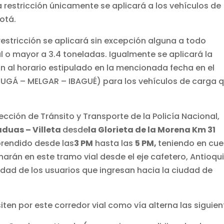
a restricción únicamente se aplicará a los vehículos de
otá.
 restricción se aplicará sin excepción alguna a todo
 o mayor a 3.4 toneladas. Igualmente se aplicará la
ón al horario estipulado en la mencionada fecha en el
UGÁ – MELGAR – IBAGUÉ) para los vehículos de carga 
rección de Tránsito y Transporte de la Policía Nacional,
aduas – Villeta
desde
la Glorieta de la Morena Km 31
prendido desde las
3 PM
hasta las
5 PM,
teniendo en cu
narán en este tramo vial desde el eje cafetero, Antioqu
lidad de los usuarios que ingresan hacia la ciudad de
iten por este corredor vial como vía alterna las siguien