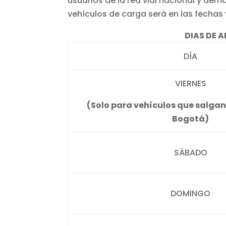
usuarios de la red vial nacional y demá
vehículos de carga será en las fechas
DIAS DE A
DÍA
VIERNES
(
Solo para vehículos que salgan
Bogotá)
SÁBADO
DOMINGO