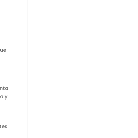
que
enta
ia y
tes: