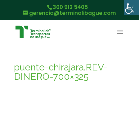
300 912 5405
gerencia@terminalibague.com
puente-chirajara.REV-
DINERO-700×325