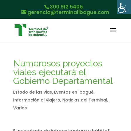
300 912 5405
gerencia@terminalibague.com
Numerosos proyectos
viales ejecutará el
Gobierno Departamental
Estado de las vias
,
Eventos en Ibagué
,
Información al viajero
,
Noticias del Terminal
,
Varios
El secretario de infraestructura y hábitat