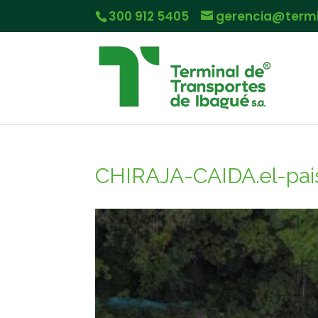
300 912 5405
gerencia@term
CHIRAJA-CAIDA.el-pai