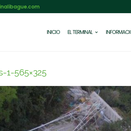
inalibague.com
INICIO
EL TERMINAL
INFORMACIÓ
s-1-565×325