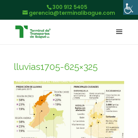
300 912 5405
gerencia@terminalibague.com
lluvias1705-625×325