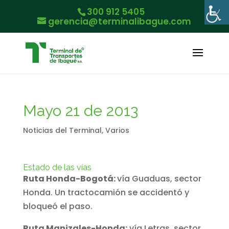
300 912 5405
gerencia@terminalibague.com
Mayo 21 de 2013
Noticias del Terminal
,
Varios
Estado de las vías
Ruta Honda-Bogotá:
vía Guaduas, sector
Honda. Un tractocamión se accidentó y
bloqueó el paso.
Ruta Manizales-Honda:
vía Letras, sector