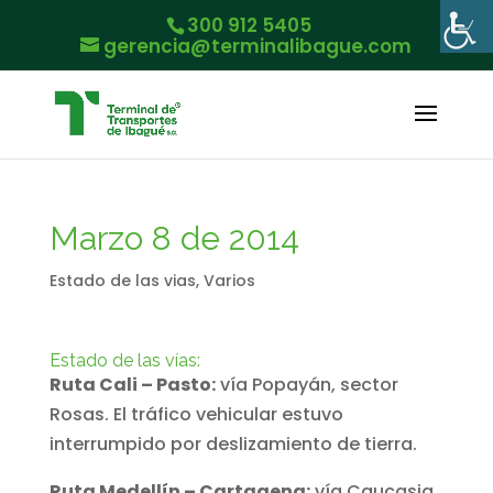
300 912 5405
gerencia@terminalibague.com
Marzo 8 de 2014
Estado de las vias
,
Varios
Estado de las vías:
Ruta Cali – Pasto:
vía Popayán, sector
Rosas. El tráfico vehicular estuvo
interrumpido por deslizamiento de tierra.
Ruta Medellín – Cartagena:
vía Caucasia,