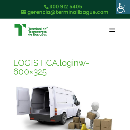
300 912 5405
gerencia@terminalibague.com
LOGISTICA.loginw-
600×325