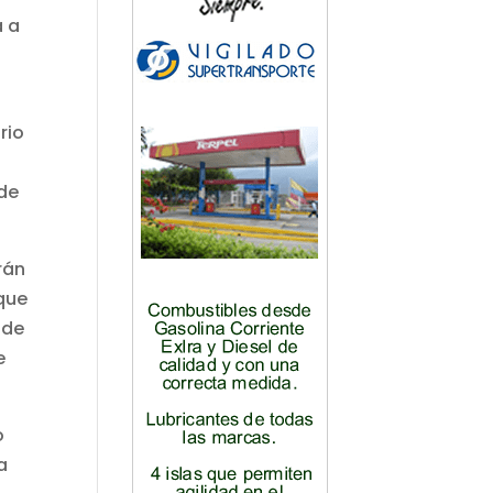
á a
rio
,
 de
rán
 que
 de
e
o
a