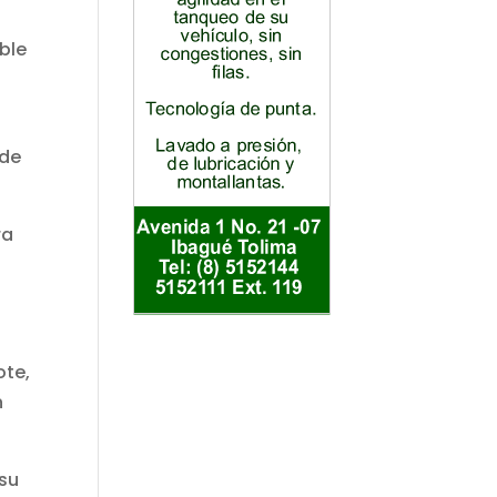
ble
 de
ra
ote,
n
 su