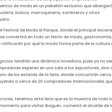
entos de moda en un pabellón exclusivo que albergar
isutería, bolsos, marroquinería, sombreros y otros
ario.
el Festival de Moda al Parque, donde el principal escena
d se convertirá en todo un festín de moda, gastronomía
 ratificarán por qué la moda forma parte de la cultura
egocios tendrán una dinámica novedosa, pues ya no se
mpradores esperan en una sala a los expositores, sino
uno de los estands de la feria, donde concurrirán cerca
luyendo a cerca de 20 compradores internacionales qu
ctores, tenemos esta feria que es la muestra de todo l
momento para visitar Ibagué», comentó el alcalde de l