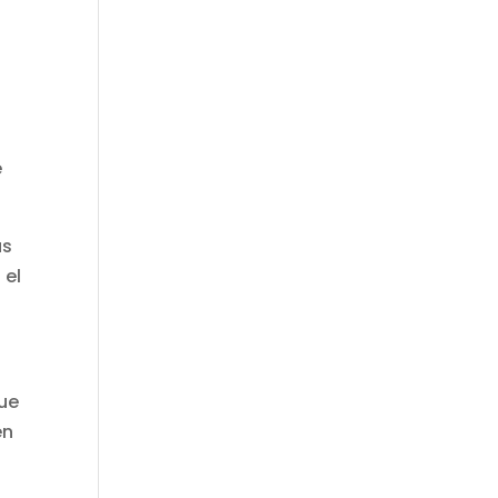
e
as
 el
que
én