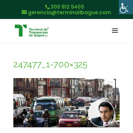
300 912 5405
gerencia@terminalibague.com
247477_1-700×325