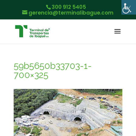
300 912 5405
gerencia@terminalibague.com
59b5650b33703-1-
700×325