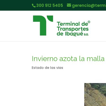
300 912 5405
gerencia@term
Invierno azota la malla 
Estado de las vias