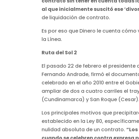
contrato sin tener en cuenta todas l
al que inicialmente suscitó ese ‘divo
de liquidación de contrato.
Es por eso que Dinero le cuenta cómo v
la Línea.
Ruta del Sol 2
El pasado 22 de febrero el presidente d
Fernando Andrade, firmó el documento
celebrado en el año 2010 entre el Gobi
ampliar de dos a cuatro carriles el tr
(Cundinamarca) y San Roque (Cesar)
Los principales motivos que precipita
establecido en la Ley 80, específicam
nulidad absoluta de un contrato.
“Los
cuando se celebren contra expresa pr