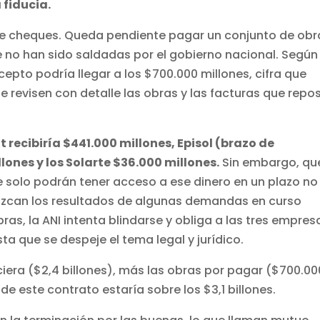
 fiducia.
 de cheques. Queda pendiente pagar un conjunto de obr
e no han sido saldadas por el gobierno nacional. Según
ncepto podría llegar a los $700.000 millones, cifra que
se revisen con detalle las obras y las facturas que repo
 recibiría $441.000 millones, Episol (brazo de
ones y los Solarte $36.000 millones.
Sin embargo, q
e solo podrán tener acceso a ese dinero en un plazo no
nozcan los resultados de algunas demandas en curso
ras, la ANI intenta blindarse y obliga a las tres empres
ta que se despeje el tema legal y jurídico.
ciera ($2,4 billones), más las obras por pagar ($700.00
 de este contrato estaría sobre los $3,1 billones.