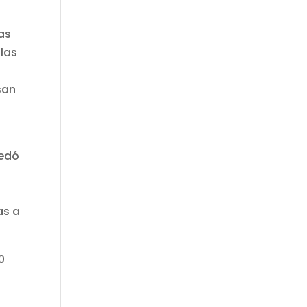
as
 las
san
uedó
as a
0