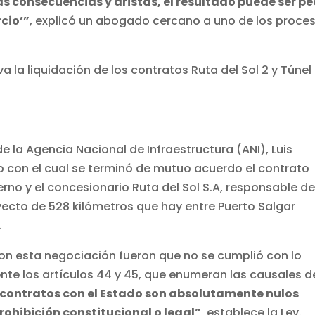
as consecuencias y aristas, el resultado puede ser pe
rcio’”
, explicó un abogado cercano a uno de los proce
a la liquidación de los contratos Ruta del Sol 2 y Túnel
e la Agencia Nacional de Infraestructura (ANI), Luis
 con el cual se terminó de mutuo acuerdo el contrato
erno y el concesionario Ruta del Sol S.A, responsable d
ayecto de 528 kilómetros que hay entre Puerto Salgar
.
ron esta negociación fueron que no se cumplió con lo
ente los artículos 44 y 45, que enumeran las causales d
 contratos con el Estado son absolutamente nulos
ohibición constitucional o legal”
, establece la Ley.