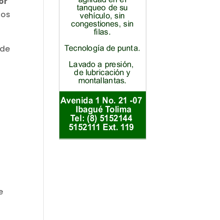
or
sos
 de
e
e