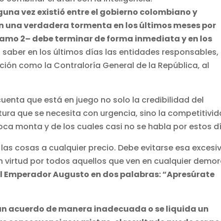
lguna vez existió entre el gobierno colombiano y
n una verdadera tormenta en los últimos meses por
tramo 2– debe terminar de forma inmediata y en los
 saber en los últimos días las entidades responsables,
ción como la Contraloría General de la República, al
cuenta que está en juego no solo la credibilidad del
ctura que se necesita con urgencia, sino la competitivi
oca monta y de los cuales casi no se habla por estos d
las cosas a cualquier precio. Debe evitarse esa excesi
 virtud por todos aquellos que ven en cualquier demo
 el Emperador Augusto en dos palabras: “Apresúrate
 un acuerdo de manera inadecuada o se liquida un