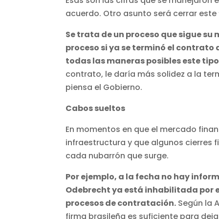
Esas son las cifras que se manejaron 
acuerdo. Otro asunto será cerrar este ‘
Se trata de un proceso que sigue su 
proceso si ya se terminó el contrat
todas las maneras posibles este tipo
contrato, le daría más solidez a la te
piensa el Gobierno.
Cabos sueltos
En momentos en que el mercado financ
infraestructura y que algunos cierres 
cada nubarrón que surge.
Por ejemplo, a la fecha no hay infor
Odebrecht ya está inhabilitada por 
procesos de contratación.
Según la A
firma brasileña es suficiente para dej