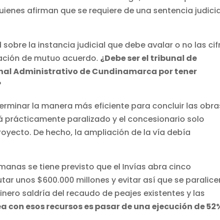
enes afirman que se requiere de una sentencia judicia
obre la instancia judicial que debe avalar o no las cif
nación de mutuo acuerdo.
¿Debe ser el tribunal de
unal Administrativo de Cundinamarca por tener
?
erminar la manera más eficiente para concluir las obra
tá prácticamente paralizado y el concesionario solo
royecto. De hecho, la ampliación de la vía debía
manas se tiene previsto que el Invías abra cinco
utar unos $600.000 millones y evitar así que se paralice
inero saldría del recaudo de peajes existentes y las
ea con esos recursos es pasar de una ejecución de 52