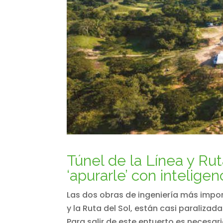
Túnel de la Línea y Ru
‘apurarle’ con inteligen
Las dos obras de ingeniería más import
y la Ruta del Sol, están casi paraliza
Para salir de este entuerto es necesari