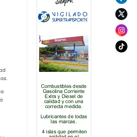
dad
ías.
va
ra