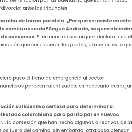
en la terminación por las buenas, lo que llaman mutuo
divorcio’ ante los tribunales.
marcha de forma paralela. ¿Por qué se insiste en este
o de común acuerdo? Según Andrade, se quiere blinda
 de convenios.
Si en unos meses un juez declara nulo e
rminación que suscribieron las partes, al menos es lo qu
iero puso el freno de emergencia al sector
financieros parecen ralentizados, es necesario despejar
mación suficiente o certeza para determinar si
el Estado colombiano para participar en nuevos
NI, la confesión que han hecho algunos directivos de l
arlos fuera del camino. Sin embargo, otra cosa piensan