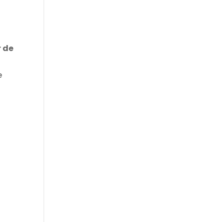
r de
l
e
a