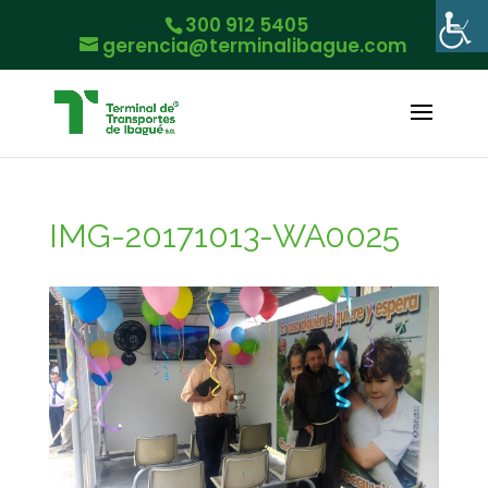
300 912 5405
gerencia@terminalibague.com
IMG-20171013-WA0025