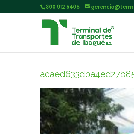
300 912 5405
gerencia@term
acaed633dba4ed27b85