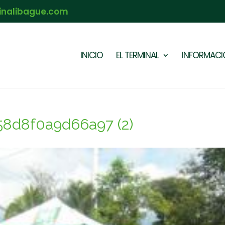
inalibague.com
INICIO
EL TERMINAL
INFORMACIÓ
8d8f0a9d66a97 (2)