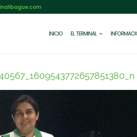
inalibague.com
INICIO
EL TERMINAL
INFORMACIÓ
40567_1609543772657851380_n (