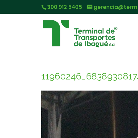
300 912 5405
gerencia@term
11960246_6838930817