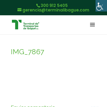
300 912 5405
gerencia@terminalibague.com
IMG_7867