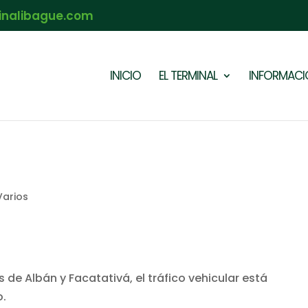
inalibague.com
INICIO
EL TERMINAL
INFORMACIÓ
Varios
 de Albán y Facatativá, el tráfico vehicular está
o.