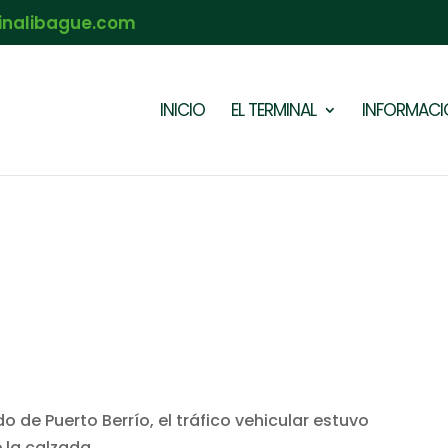
inalibague.com
INICIO
EL TERMINAL
INFORMACIÓ
o de Puerto Berrío, el tráfico vehicular estuvo
 la calzada.