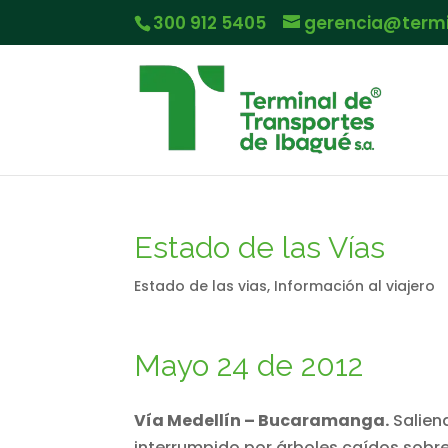
300 912 5405
gerencia@term
Estado de las Vías
Estado de las vias
,
Información al viajero
Mayo 24 de 2012
Vía Medellín – Bucaramanga.
Saliend
interrumpido por árboles caídos sobre