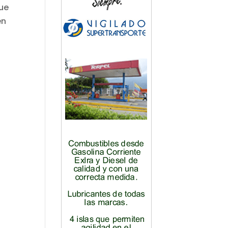
que
én