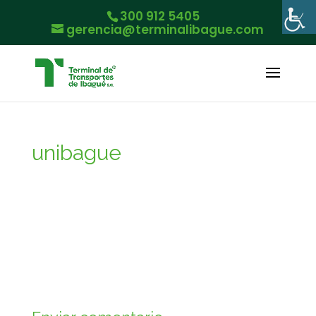
300 912 5405
gerencia@terminalibague.com
unibague