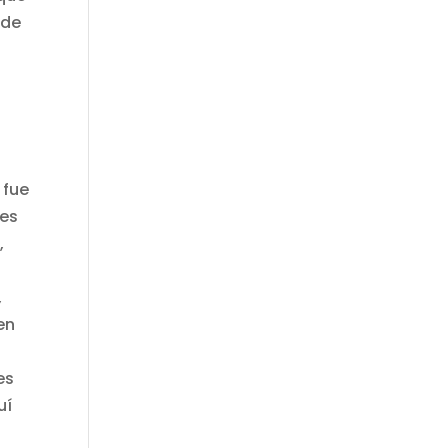
 de
 fue
 es
,
,
en
es
uí