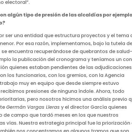
o electoral”.
eron algún tipo de presión de las alcaldías por ejempl
o?
r ser una entidad que estructura proyectos y el tema 
menor. Por esa razón, implementamos, bajo la tutela de
n se encuentra recuperándose de quebrantos de salud
emplo la publicación del cronograma y teníamos un con
ión quienes estaban pendientes de las adjudicaciones
 los funcionarios, con los gremios, con la Agencia
 trabajo muy en equipo que desde siempre estuvo
 recibimos presiones de ninguna índole. Ahora, todo
ioritarias, pero nosotros hicimos una análisis previo 
nte
Germán Vargas Lleras
y el director García quienes
bajo de campo que tardó meses en los que nuestros
as vías. Nuestra estrategia principal fue la priorización
también nos concentramos en algunos tramos que son