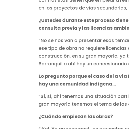
contratistas tienen que emplear a re
en los proyectos de vías secundarias,
¿Ustedes durante este proceso tiene
consulta previa y las licencias ambi
“No se nos van a presentar esos tema
ese tipo de obra no requiere licencias
construcción, en su gran mayoría, ya t
Barranquilla ahí hay un concesionario 
Lo pregunto porque el caso de la vía
hay una comunidad indígena…
“Sí, sí, ahí tenemos una situación part
gran mayoría tenemos el tema de las c
¿Cuándo empiezan las obras?
“¡Ya! ¡Ya arrancamos! Los proyectos co