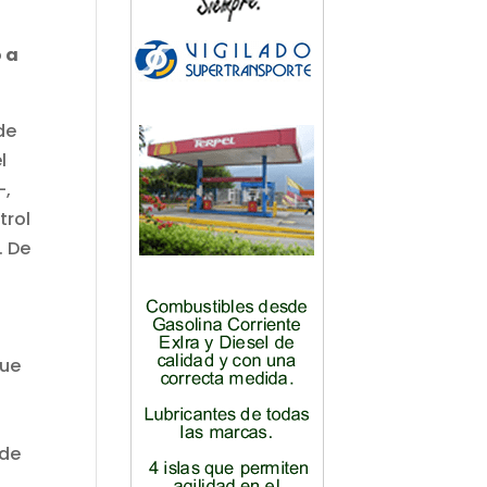
o a
de
l
—,
trol
. De
que
 de