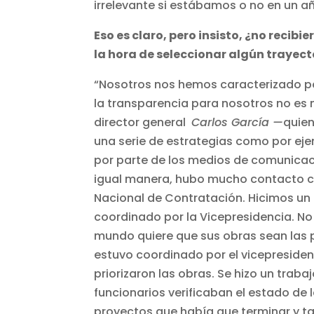
irrelevante si estábamos o no en un añ
Eso es claro, pero insisto, ¿no recibi
la hora de seleccionar algún trayect
“Nosotros nos hemos caracterizado po
la transparencia para nosotros no es 
director general
Carlos García —
quie
una serie de estrategias como por ej
por parte de los medios de comunicac
igual manera, hubo mucho contacto con
Nacional de Contratación. Hicimos un
coordinado por la Vicepresidencia. No
mundo quiere que sus obras sean las pr
estuvo coordinado por el vicepreside
priorizaron las obras. Se hizo un tra
funcionarios verificaban el estado de l
proyectos que había que terminar y 