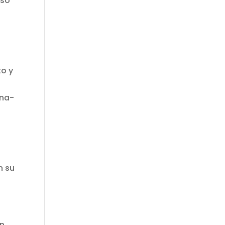
eso
to y
ena-
,
n su
on