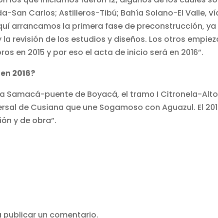
an Carlos; Astilleros-Tibú; Bahía Solano-El Valle, ví
quí arrancamos la primera fase de preconstrucción, ya 
y la revisión de los estudios y diseños. Los otros empie
s en 2015 y por eso el acta de inicio será en 2016”.
 en 2016?
ía Samacá-puente de Boyacá, el tramo I Citronela-Alt
sversal de Cusiana que une Sogamoso con Aguazul. El 20
ión y de obra”.
 publicar un comentario.