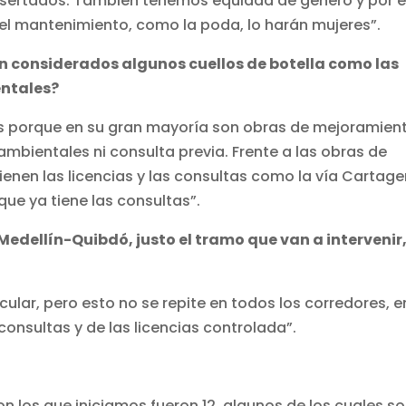
insertados. También tenemos equidad de género y por 
 el mantenimiento, como la poda, lo harán mujeres”.
n considerados algunos cuellos de botella como las
entales?
s porque en su gran mayoría son obras de mejoramien
 ambientales ni consulta previa. Frente a las obras de
ienen las licencias y las consultas como la vía Cartag
que ya tiene las consultas”.
 Medellín-Quibdó, justo el tramo que van a intervenir
icular, pero esto no se repite en todos los corredores, e
onsultas y de las licencias controlada”.
n los que iniciamos fueron 12, algunos de los cuales s