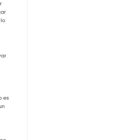
r
gar
 lo
var
o es
un