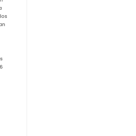
a
los
zan
os
16