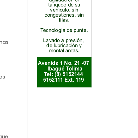
anas
sos
 que