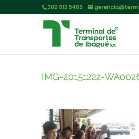
300 912 5405
gerencia@term
IMG-20151222-WA002