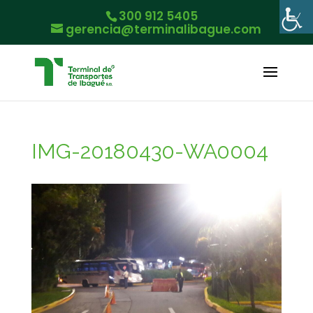
300 912 5405
gerencia@terminalibague.com
IMG-20180430-WA0004