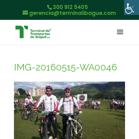
300 912 5405
gerencia@terminalibague.com
IMG-20160515-WA0046