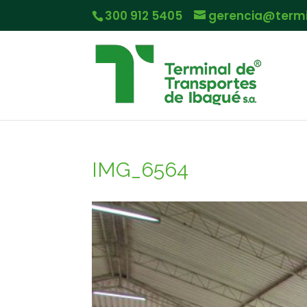
300 912 5405
gerencia@term
IMG_6564