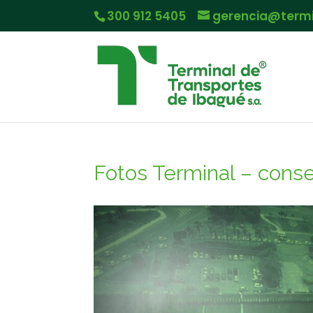
300 912 5405
gerencia@term
Fotos Terminal – conser