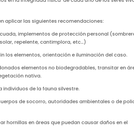
s en la integridad física de cada uno de los seres viv
eben aplicar las siguientes recomendaciones:
decuada, implementos de protección personal (sombrer
olar, repelente, cantimplora, etc…)
n los elementos, orientación e iluminación del caso.
donados elementos no biodegradables, transitar en ár
egetación nativa.
individuos de la fauna silvestre.
cuerpos de socorro, autoridades ambientales o de poli
r hornillas en áreas que puedan causar daños en el