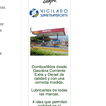
das.
ar
e
s