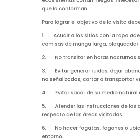
ecosistemas corran riesgos innecesario
que lo conforman.
Para lograr el objetivo de la visita d
1. Acudir a los sitios con la ropa a
camisas de manga larga, bloqueador s
2. No transitar en horas nocturnas si
3. Evitar generar ruidos, dejar aban
no señalizadas, cortar o transportar v
4. Evitar sacar de su medio natural a 
5. Atender las instrucciones de los 
respecto de las áreas visitadas.
6. No hacer fogatas, fogones o ubica
entorno.