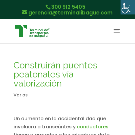
300 912 5405
gerencia@terminalibague.com
Construirán puentes
peatonales vía
valorización
Varios
Un aumento en la accidentalidad que
involucra a transeúntes y
conductores
tienen alarmados a los miembros de la