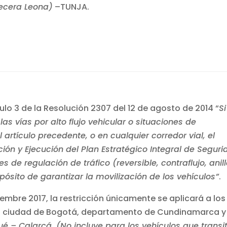
vecera Leona)
–TUNJA.
culo 3 de la Resolución 2307 del 12 de agosto de 2014 “
Si
as vías por alto flujo vehicular o situaciones de
artículo precedente, o en cualquier corredor vial, el
ción y Ejecución del Plan Estratégico Integral de Segur
de regulación de tráfico (reversible, contraflujo, anil
pósito de garantizar la movilización de los vehículos”
.
iembre 2017, la restricción únicamente se aplicará a los
 la ciudad de Bogotá, departamento de Cundinamarca y 
ué – Calarcá.
(No incluye para los vehículos que transi