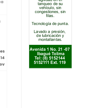
ca
a
es
 14
ov