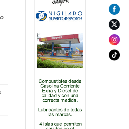
IO
a
a