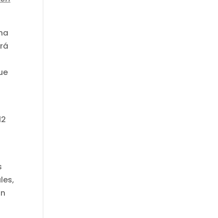
una
ará
l
ue
12
s
les,
ón