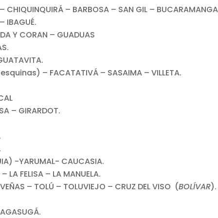
 – CHIQUINQUIRÁ – BARBOSA – SAN GIL – BUCARAMANGA
 IBAGUÉ.
ONDA Y CORAN – GUADUAS
S.
GUATAVITA.
 esquinas) – FACATATIVÁ – SASAIMA – VILLETA.
CAL
SA – GIRARDOT.
.
.
UIA) -YARUMAL- CAUCASIA.
– LA FELISA – LA MANUELA.
VEÑAS – TOLÚ – TOLUVIEJO – CRUZ DEL VISO (
BOLÍVAR
).
USAGASUGÁ.