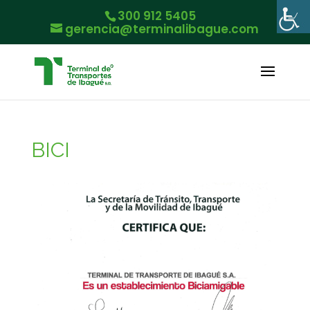
300 912 5405
gerencia@terminalibague.com
BICI