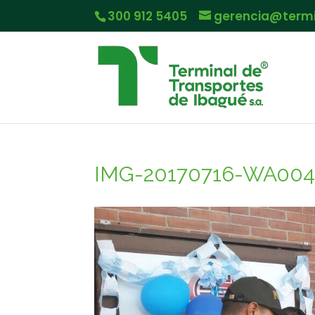
300 912 5405
gerencia@term
IMG-20170716-WA004