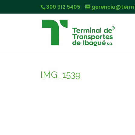
300 912 5405
gerencia@term
IMG_1539