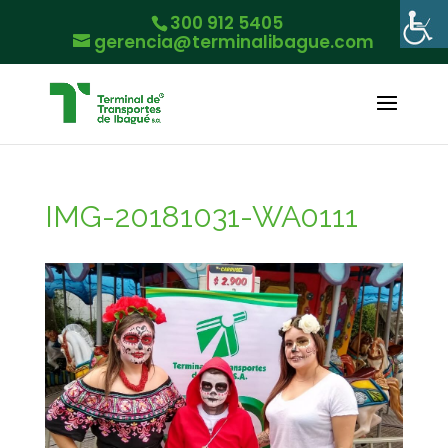
300 912 5405
gerencia@terminalibague.com
IMG-20181031-WA0111