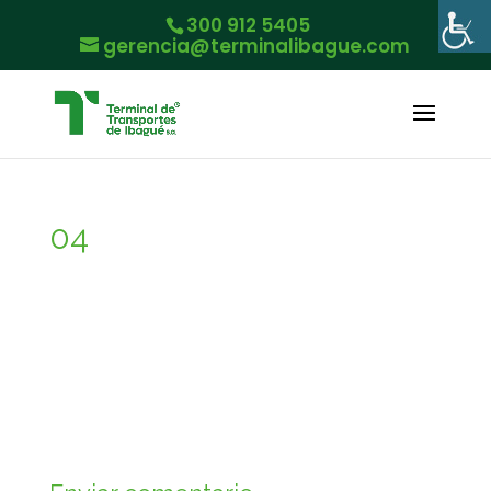
300 912 5405
gerencia@terminalibague.com
04