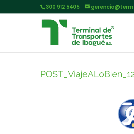
300 912 5405
gerencia@term
POST_ViajeALoBien_1