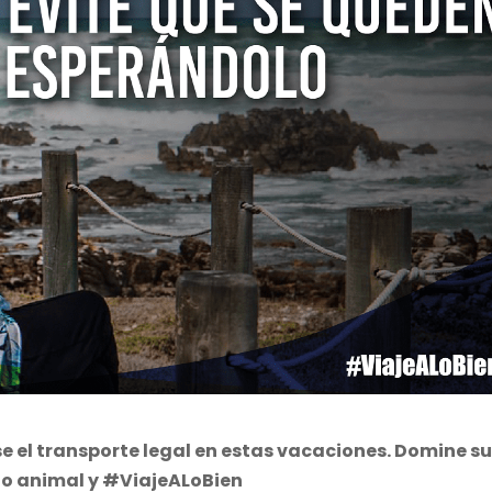
 el transporte legal en estas vacaciones. Domine s
to animal y #ViajeALoBien