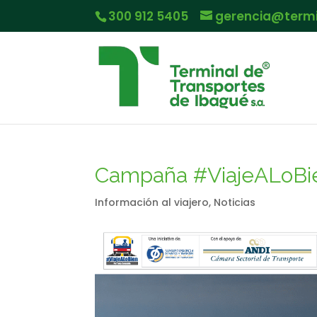
300 912 5405
gerencia@term
Campaña #ViajeALoBi
Información al viajero
,
Noticias