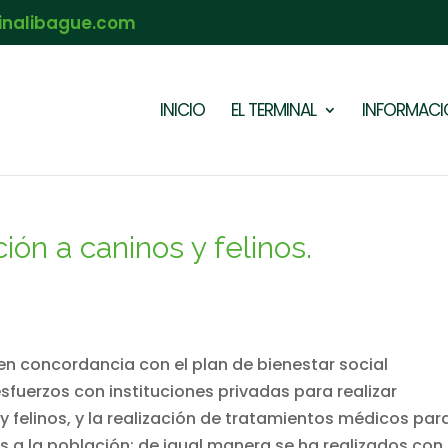
inalibague.com
INICIO
EL TERMINAL
INFORMACIÓ
ón a caninos y felinos.
 en concordancia con el plan de bienestar social
sfuerzos con instituciones privadas para realizar
 felinos, y la realización de tratamientos médicos par
s a la población; de igual manera se ha realizados con 