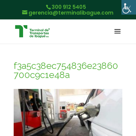
300 912 5405
gerencia@terminalibague.com
f3a5c38ec754836e23860
700c9c1e48a