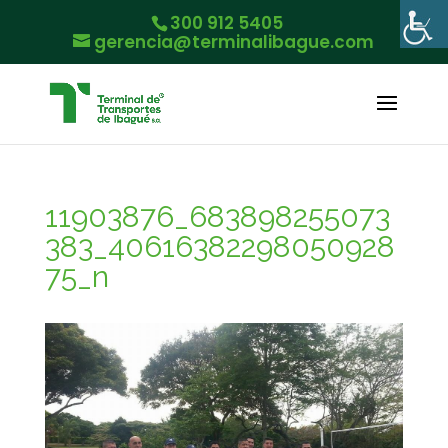
300 912 5405
gerencia@terminalibague.com
11903876_683898255073
383_40616382298050928
75_n